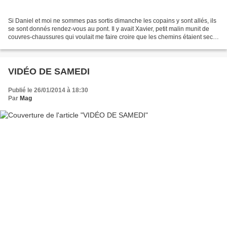
Si Daniel et moi ne sommes pas sortis dimanche les copains y sont allés, ils
se sont donnés rendez-vous au pont. Il y avait Xavier, petit malin munit de
couvres-chaussures qui voulait me faire croire que les chemins étaient secs !
mais bien-sûr ! il était...
VIDÉO DE SAMEDI
Publié le 26/01/2014 à 18:30
Par
Mag