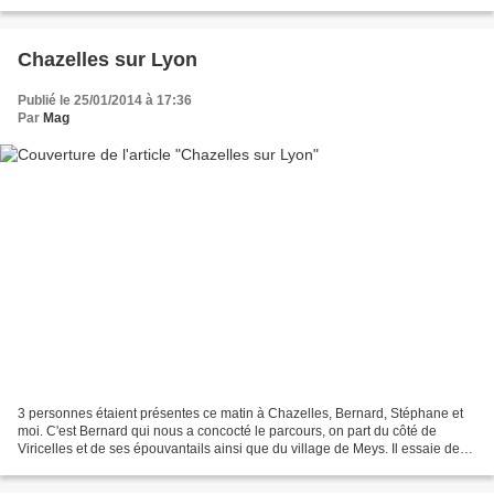
fois qu'on sort du bois, le chemin...
Chazelles sur Lyon
Publié le 25/01/2014 à 17:36
Par
Mag
3 personnes étaient présentes ce matin à Chazelles, Bernard, Stéphane et
moi. C'est Bernard qui nous a concocté le parcours, on part du côté de
Viricelles et de ses épouvantails ainsi que du village de Meys. Il essaie de
nous entraîner au milieu des broussailles...