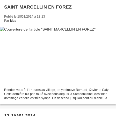
SAINT MARCELLIN EN FOREZ
Publié le 18/01/2014 à 18:13
Par
Mag
Rendez-vous à 11 heures au village, on y retrouve Bernard, Xavier et Caty.
Cette dernière n'a pas roulé avec nous depuis la Sambonitaine, c'est bien
dommage car elle est très sympa. On descend jusqu'au pont du diable Là
une photo s'impose, il est si beau...
12 JANV. 2014