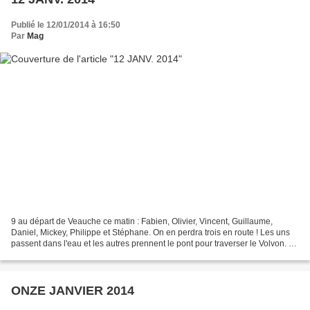
Publié le 12/01/2014 à 16:50
Par
Mag
9 au départ de Veauche ce matin : Fabien, Olivier, Vincent, Guillaume,
Daniel, Mickey, Philippe et Stéphane. On en perdra trois en route ! Les uns
passent dans l'eau et les autres prennent le pont pour traverser le Volvon. A
partir de là, on arrêtera...
ONZE JANVIER 2014