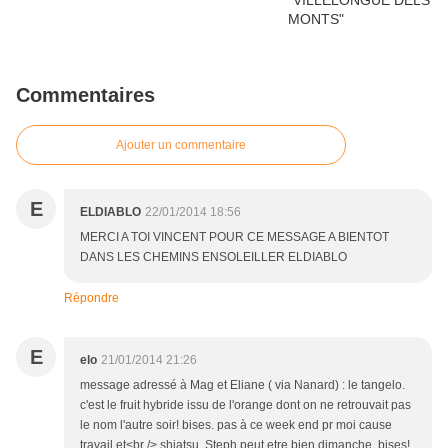
Commentaires
Ajouter un commentaire
E
ELDIABLO
22/01/2014 18:56
MERCI A TOI VINCENT POUR CE MESSAGE A BIENTOT
DANS LES CHEMINS ENSOLEILLER ELDIABLO
Répondre
E
elo
21/01/2014 21:26
message adressé à Mag et Eliane ( via Nanard) : le tangelo.
c'est le fruit hybride issu de l'orange dont on ne retrouvait pas
le nom l'autre soir! bises. pas à ce week end pr moi cause
travail et<br /> shiatsu, Steph peut etre bien dimanche. bises!