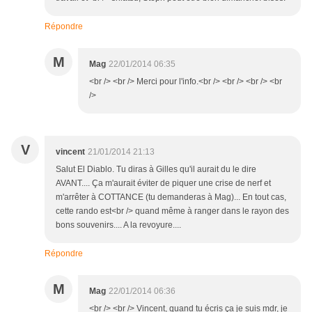
Répondre
M
Mag
22/01/2014 06:35
<br /> <br /> Merci pour l'info.<br /> <br /> <br /> <br
/>
V
vincent
21/01/2014 21:13
Salut El Diablo. Tu diras à Gilles qu'il aurait du le dire
AVANT.... Ça m'aurait éviter de piquer une crise de nerf et
m'arrêter à COTTANCE (tu demanderas à Mag)... En tout cas,
cette rando est<br /> quand même à ranger dans le rayon des
bons souvenirs.... A la revoyure....
Répondre
M
Mag
22/01/2014 06:36
<br /> <br /> Vincent, quand tu écris ça je suis mdr, je