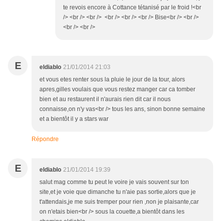
te revois encore à Cottance tétanisé par le froid !<br
/> <br /> <br /> <br /> <br /> <br /> Bise<br /> <br />
<br /> <br />
E
eldiablo
21/01/2014 21:03
et vous etes renter sous la pluie le jour de la tour, alors
apres,gilles voulais que vous restez manger car ca tomber
bien et au restaurent il n'aurais rien dit car il nous
connaisse,on n'y vas<br /> tous les ans, sinon bonne semaine
et a bientôt il y a stars war
Répondre
E
eldiablo
21/01/2014 19:39
salut mag comme tu peut le voire je vais souvent sur ton
site,et je voie que dimanche tu n'aie pas sortie,alors que je
t'attendais,je me suis tremper pour rien ,non je plaisante,car
on n'etais bien<br /> sous la couette,a bientôt dans les