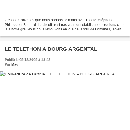
C'est de Chazelles que nous partons ce matin avec Elodie, Stéphane,
Philippe, et Bernard. Le circuit n'est pas vraiment établi et nous roulons ça et
là à notre gré. Nous nous retrouvons en vue de la tour de Fontanès, le vent
s'est levé et des gouttes...
LE TELETHON A BOURG ARGENTAL
Publié le 05/12/2009 à 18:42
Par
Mag