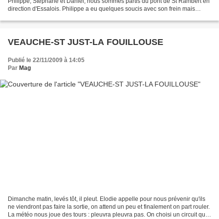
Philippe, Stéphane et Daniel, nous sommes partis du pont de St Rambert en
direction d'Essalois. Philippe a eu quelques soucis avec son frein mais
super Daniel était là et nous a donné...
VEAUCHE-ST JUST-LA FOUILLOUSE
Publié le 22/11/2009 à 14:05
Par
Mag
Dimanche matin, levés tôt, il pleut. Elodie appelle pour nous prévenir qu'ils
ne viendront pas faire la sortie, on attend un peu et finalement on part rouler.
La météo nous joue des tours : pleuvra pleuvra pas. On choisi un circuit qui