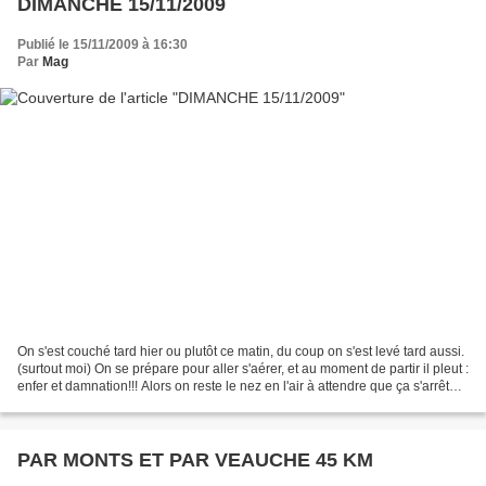
DIMANCHE 15/11/2009
Publié le 15/11/2009 à 16:30
Par
Mag
On s'est couché tard hier ou plutôt ce matin, du coup on s'est levé tard aussi.
(surtout moi) On se prépare pour aller s'aérer, et au moment de partir il pleut :
enfer et damnation!!! Alors on reste le nez en l'air à attendre que ça s'arrête
mais ça tombe...
PAR MONTS ET PAR VEAUCHE 45 KM