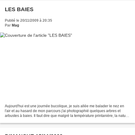
LES BAIES
Publié le 20/11/2009 à 20:35
Par
Mag
Aujourd'hui est une journée bucolique, je suis allée me balader le nez en
l'air et au hasard de mon parcours j'ai photographié quelques arbres et
arbustes à baies. Il faut dire que malgré la température printanière, la nature
ne s'y est pas trompée et...