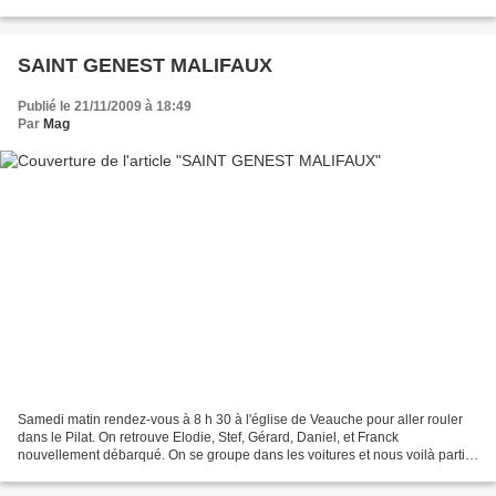
nous permettra...
SAINT GENEST MALIFAUX
Publié le 21/11/2009 à 18:49
Par
Mag
Samedi matin rendez-vous à 8 h 30 à l'église de Veauche pour aller rouler
dans le Pilat. On retrouve Elodie, Stef, Gérard, Daniel, et Franck
nouvellement débarqué. On se groupe dans les voitures et nous voilà partis
à St Genest Malifaux. Départ du centre...