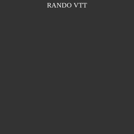
RANDO VTT