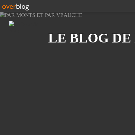
Recherche
LE BLOG DE