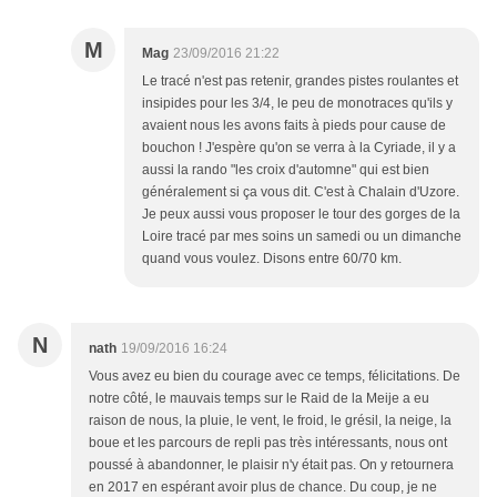
M
Mag
23/09/2016 21:22
Le tracé n'est pas retenir, grandes pistes roulantes et
insipides pour les 3/4, le peu de monotraces qu'ils y
avaient nous les avons faits à pieds pour cause de
bouchon ! J'espère qu'on se verra à la Cyriade, il y a
aussi la rando "les croix d'automne" qui est bien
généralement si ça vous dit. C'est à Chalain d'Uzore.
Je peux aussi vous proposer le tour des gorges de la
Loire tracé par mes soins un samedi ou un dimanche
quand vous voulez. Disons entre 60/70 km.
N
nath
19/09/2016 16:24
Vous avez eu bien du courage avec ce temps, félicitations. De
notre côté, le mauvais temps sur le Raid de la Meije a eu
raison de nous, la pluie, le vent, le froid, le grésil, la neige, la
boue et les parcours de repli pas très intéressants, nous ont
poussé à abandonner, le plaisir n'y était pas. On y retournera
en 2017 en espérant avoir plus de chance. Du coup, je ne