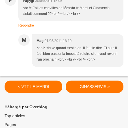
P
Papyjp
30/04/2011 15:05
<br /> J'ai les chevilles enflées<br /> Merci et Ginaservis
c'était comment ??<br /> <br /> <br />
Répondre
M
Mag
01/05/2011 18:19
<br /> <br /> quand c'est bien, il faut le dire. Et puis il
faut bien passer la brosse à reluire si on veut revenir
l'an prochain.<br /> <br /> <br /> <br />
< VTT LE MARDI
GINASSERVIS >
Hébergé par Overblog
Top articles
Pages