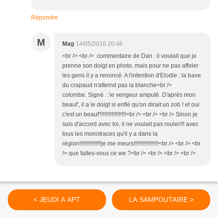
Répondre
M
Mag
14/05/2010 20:48
<br /> <br /> commentaire de Dan : il voulait que je
prenne son doigt en photo, mais pour ne pas affoler
les gens il y a renoncé. A l'intention d'Elodie : la bave
du crapaud n'atteind pas la blanche<br />
colombe. Signé : le vengeur amputé. D'après mon
beauf', il a le doigt si enflé qu'on dirait un zob ! et oui
c'est un beauf'!!!!!!!!!!!!!!!!!!<br /> <br /> <br /> Sinon je
suis d'accord avec toi, il ne voulait pas rouler!!! avec
tous les monotraces qu'il y a dans la
région!!!!!!!!!!!!!!!je me meurs!!!!!!!!!!!!!!!!!<br /> <br /> <br
/> que faites-vous ce we ?<br /> <br /> <br /> <br />
< JEUDI A APT
LA SAMPOUTAIRE >