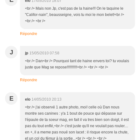
elo
17/05/2010 18:07
<br /> Mais non Jp, c'est pas de la haine!!! On le taquine le
"Califor-nain", beausseigne, vois tu moi le mon belet!<br />
<br /> <br />
Répondre
J
jp
15/05/2010 07:58
<br /> Dan<br /> Pourquoi tant de haine envers toi? tu voulais
juste que Mag se repose!!!!!!!!!!!<br /> <br /> <br />
Répondre
E
elo
14/05/2010 20:13
<br /> j'ai observé 1 autre photo, moi! celle où Dan nous
montre ses canines : y'a 1 bout de pouce qui dépasse sur
l'épaule de ta soeur mag, en fait il va tres bien son doigt, il est
pas du tout enflé,<br /> c'est juste qu'il ne voulait pas rouler....
en +, il a meme pas noué son lacet : il risque encore la chute,
et un col du fémur à la sortie...<br /> <br /> <br />