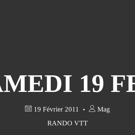
MEDI 19 F
19 Février 2011
Mag
RANDO VTT