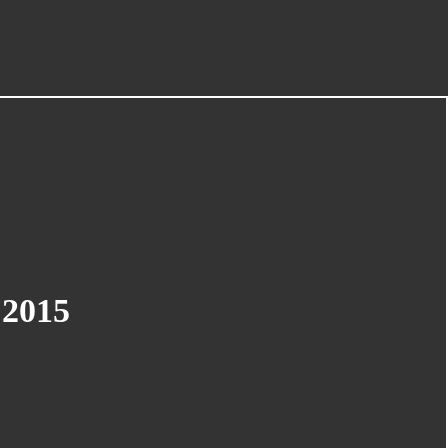
CATÉGORIES
Rando Vtt
(548)
Vtt Loire
(379)
2015
Vtt
(137)
Vtt Gard
(44)
Vtt À Veauche
(41)
Vtt Drôme
(25)