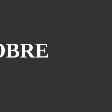
Vtt Lot
(23)
Vtt Haute-Loire
(22)
Vtt Tarn
(21)
Vtt Ardèche
(18)
OBRE
PAGES
Album - FLY-2012
Album - PHOTO-4
Album - PHOTO-5
Album - PHOTO-6
Album - PHOTOS-2