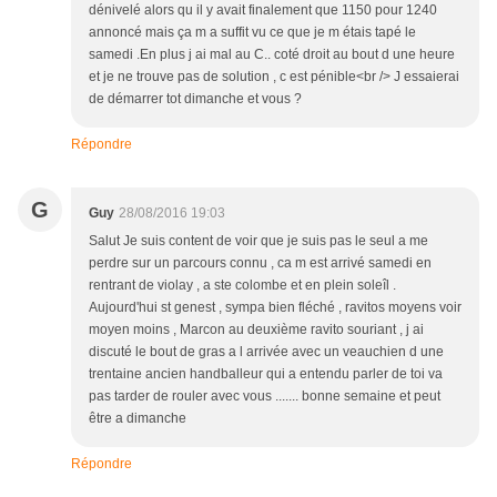
dénivelé alors qu il y avait finalement que 1150 pour 1240
annoncé mais ça m a suffit vu ce que je m étais tapé le
samedi .En plus j ai mal au C.. coté droit au bout d une heure
et je ne trouve pas de solution , c est pénible<br /> J essaierai
de démarrer tot dimanche et vous ?
Répondre
G
Guy
28/08/2016 19:03
Salut Je suis content de voir que je suis pas le seul a me
perdre sur un parcours connu , ca m est arrivé samedi en
rentrant de violay , a ste colombe et en plein soleîl .
Aujourd'hui st genest , sympa bien fléché , ravitos moyens voir
moyen moins , Marcon au deuxième ravito souriant , j ai
discuté le bout de gras a l arrivée avec un veauchien d une
trentaine ancien handballeur qui a entendu parler de toi va
pas tarder de rouler avec vous ....... bonne semaine et peut
être a dimanche
Répondre