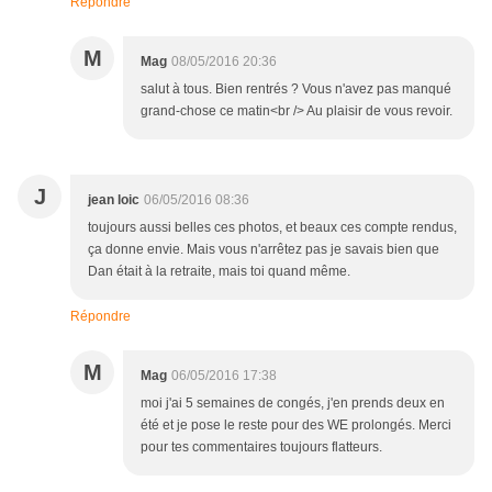
Répondre
M
Mag
08/05/2016 20:36
salut à tous. Bien rentrés ? Vous n'avez pas manqué
grand-chose ce matin<br /> Au plaisir de vous revoir.
J
jean loic
06/05/2016 08:36
toujours aussi belles ces photos, et beaux ces compte rendus,
ça donne envie. Mais vous n'arrêtez pas je savais bien que
Dan était à la retraite, mais toi quand même.
Répondre
M
Mag
06/05/2016 17:38
moi j'ai 5 semaines de congés, j'en prends deux en
été et je pose le reste pour des WE prolongés. Merci
pour tes commentaires toujours flatteurs.