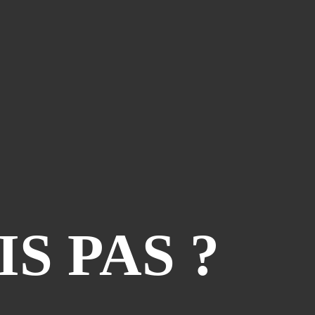
Vtt Lot
(23)
Vtt Haute-Loire
(22)
Vtt Tarn
(21)
Vtt Ardèche
(18)
PAGES
Album - FLY-2012
IS PAS ?
Album - PHOTO-4
Album - PHOTO-5
Album - PHOTO-6
Album - PHOTOS-2