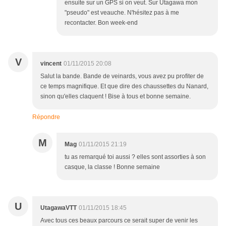
ensuite sur un GPS si on veut. Sur Utagawa mon
"pseudo" est veauche. N'hésitez pas à me
recontacter. Bon week-end
V
vincent
01/11/2015 20:08
Salut la bande. Bande de veinards, vous avez pu profiter de
ce temps magnifique. Et que dire des chaussettes du Nanard,
sinon qu'elles claquent ! Bise à tous et bonne semaine.
Répondre
M
Mag
01/11/2015 21:19
tu as remarqué toi aussi ? elles sont assorties à son
casque, la classe ! Bonne semaine
U
UtagawaVTT
01/11/2015 18:45
Avec tous ces beaux parcours ce serait super de venir les