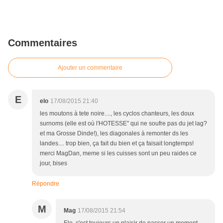
Commentaires
Ajouter un commentaire
E
elo
17/08/2015 21:40
les moutons à tete noire...., les cyclos chanteurs, les doux
surnoms (elle est où l'HOTESSE" qui ne soufre pas du jet lag?
et ma Grosse Dinde!), les diagonales à remonter ds les
landes.... trop bien, ça fait du bien et ça faisait longtemps!
merci MagDan, meme si les cuisses sont un peu raides ce
jour, bises
Répondre
M
Mag
17/08/2015 21:54