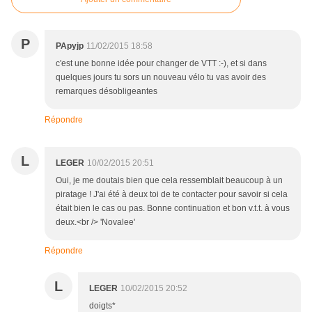
P
PApyjp
11/02/2015 18:58
c'est une bonne idée pour changer de VTT :-), et si dans
quelques jours tu sors un nouveau vélo tu vas avoir des
remarques désobligeantes
Répondre
L
LEGER
10/02/2015 20:51
Oui, je me doutais bien que cela ressemblait beaucoup à un
piratage ! J'ai été à deux toi de te contacter pour savoir si cela
était bien le cas ou pas. Bonne continuation et bon v.t.t. à vous
deux.<br /> 'Novalee'
Répondre
L
LEGER
10/02/2015 20:52
doigts*