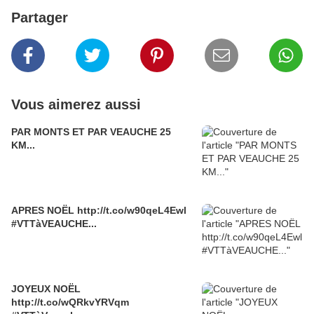
Partager
Vous aimerez aussi
PAR MONTS ET PAR VEAUCHE 25
KM...
APRES NOËL http://t.co/w90qeL4Ewl
#VTTàVEAUCHE...
JOYEUX NOËL
http://t.co/wQRkvYRVqm