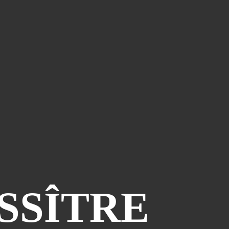
Vtt Lot
(23)
Vtt Haute-Loire
(22)
Vtt Tarn
(21)
Vtt Ardèche
(18)
PAGES
Album - FLY-2012
Album - PHOTO-4
Album - PHOTO-5
SSÎTRE
Album - PHOTO-6
Album - PHOTOS-2