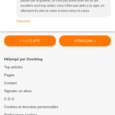
passer par la goutine, ce n'est pas prévu pour les vtt, les
escaliers sont trop raides, vous n'êtes pas allés a la vigie, en
attendant d'y aller je copie la trace merçi et a plus.
Répondre
< LA CLAPE
ARMISSAN >
Hébergé par Overblog
Top articles
Pages
Contact
Signaler un abus
C.G.U.
Cookies et données personnelles
Préférences cookies